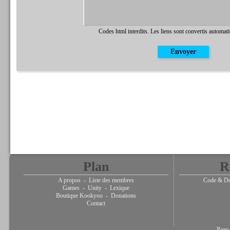
Codes html interdits. Les liens sont convertis automat
Plan
R
A propos
-
Liste des membres
Code & De
Games
-
Unity
-
Lexique
Boutique Kookyoo
-
Donations
Contact
Page 