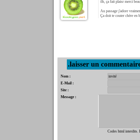
ôh, ça fait plaisr merci be
Au passage j'adore vraiment
Ça doit te couter chère en 
.laisser un commentair
Nom :
E-Mail :
Site :
Message :
Codes html interdits.