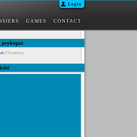
Login
SSIERS
GAMES
CONTACT
g psykopat
eb
(753 articles)
icité