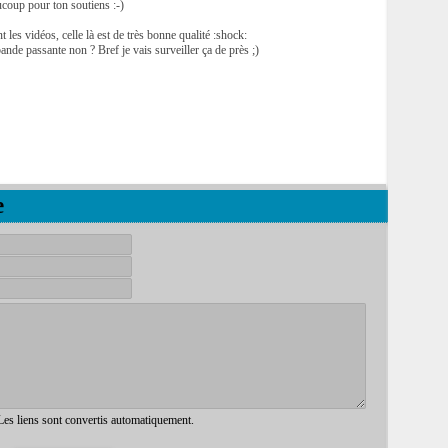
aucoup pour ton soutiens :-)
 les vidéos, celle là est de très bonne qualité :shock:
bande passante non ? Bref je vais surveiller ça de près ;)
e
 Les liens sont convertis automatiquement.