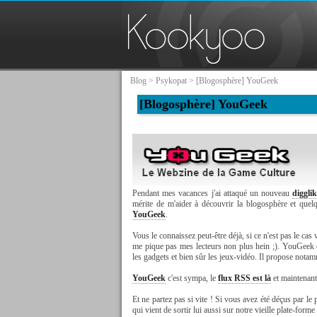
Blog
>
Psykopat
> [Blogosphère] YouGeek
[Blogosphère] YouGeek
Pendant mes vacances j'ai attaqué un nouveau
diggli
mérite de m'aider à découvrir la blogosphère et quelq
YouGeek
.
Vous le connaissez peut-être déjà, si ce n'est pas le ca
me pique pas mes lecteurs non plus hein ;). YouGeek e
les gadgets et bien sûr les jeux-vidéo. Il propose not
YouGeek
c'est sympa, le
flux RSS est là
et maintenant
Et ne partez pas si vite ! Si vous avez été déçus par l
qui vient de sortir lui aussi sur notre vieille plate-forme 