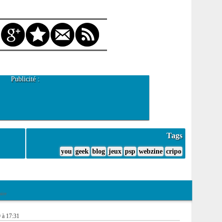
Publicité :
Tags
you
geek
blog
jeux
psp
webzine
cripo
ire
 à 17:31