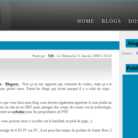
HOME
BLOGS
DO
.blo
Auteur :
S
Seb
Posté par :
- Le Dimanche 11 Janvier 2009 à 16:42
Publ
ke
:
Blogasty
. Non ça ne me rapporte pas vraiment de visites, mais ça a le
ues perles rares. Parmi les blogs qui m'ont marqué il y a celui de cripo :
s vu que vous lisez mon blog vous devriez également apprécier le sien (enfin ne
st un site né en 2007 pour partager des coups de coeurs sur la technologie,
amment un
webzine
pour les propriétaires de PSP.
 vous pourrez aussi y accéder via le backlink en pied de page ; )
e portage de GTA IV sur PC, il est peut-être temps de profiter de Saints Row 2
: