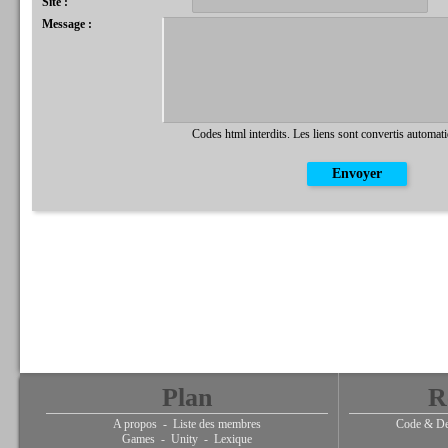
Site :
Message :
Codes html interdits. Les liens sont convertis automat
Plan
R
A propos
-
Liste des membres
Code & De
Games
-
Unity
-
Lexique