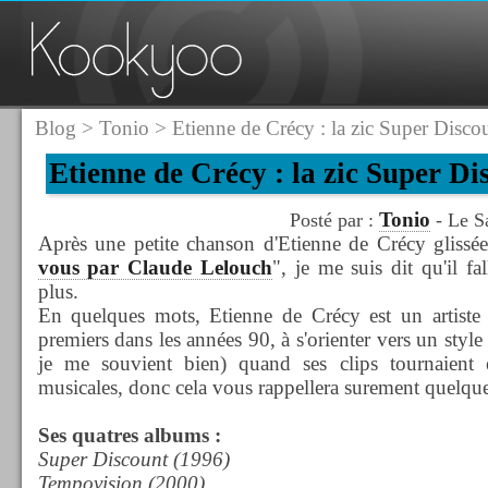
Blog
>
Tonio
> Etienne de Crécy : la zic Super Discou
Etienne de Crécy : la zic Super Di
Tonio
Posté par :
- Le S
Après une petite chanson d'Etienne de Crécy glissée 
vous par Claude Lelouch
", je me suis dit qu'il f
plus.
En quelques mots, Etienne de Crécy est un artiste f
premiers dans les années 90, à s'orienter vers un style é
je me souvient bien) quand ses clips tournaient 
musicales, donc cela vous rappellera surement quelque
Ses quatres albums :
Super Discount (1996)
Tempovision (2000)