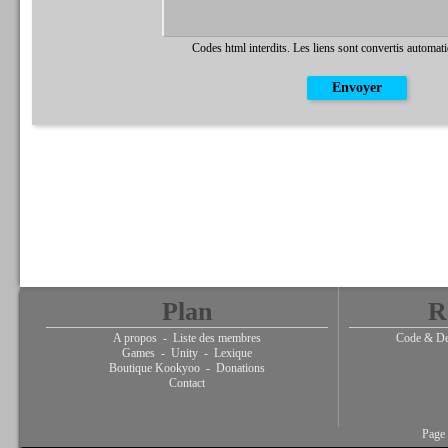
Codes html interdits. Les liens sont convertis automat
Plan
R
A propos
-
Liste des membres
Code & De
Games
-
Unity
-
Lexique
Boutique Kookyoo
-
Donations
Contact
Page 