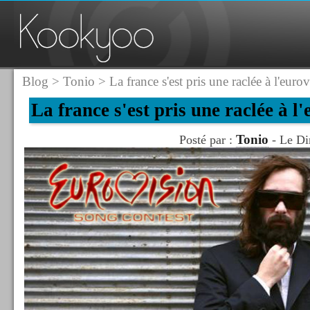
Blog
>
Tonio
> La france s'est pris une raclée à l'euro
La france s'est pris une raclée à l
Tonio
Posté par :
- Le Di