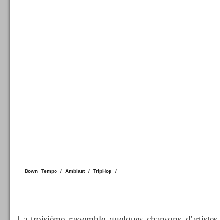
Down Tempo / Ambiant / TripHop /
Electro
La troisième rassemble quelques chansons d'artistes a