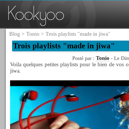
Blog
>
Tonio
> Trois playlists "made in jiwa"
Trois playlists "made in jiwa"
Tonio
Posté par :
- Le Dim
Voila quelques petites playlists pour le bien de vos o
jiwa.