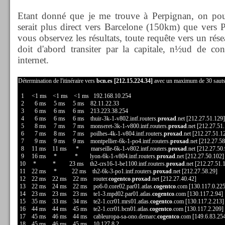
Etant donné que je me trouve à Perpignan, on pourra
serait plus direct vers Barcelone (150km) que vers 
vous observez les résultats, toute requête vers un rés
doit d'abord transiter par la capitale, n½ud de co
internet.
Détermination de l'itinéraire vers
bcn.es [212.15.224.34]
avec un maximum de 30 sauts
1 <1 ms <1 ms <1 ms 192.168.10.254
2 6 ms 5 ms 5 ms 82.11.22.33
3 6 ms 6 ms 6 ms 213.223.38.254
4 6 ms 6 ms 6 ms thuir-3k-1-v802.intf.routers.
proxad
.net [212.27.51.129]
5 8 ms 7 ms 7 ms monseret-3k-1-v800.intf.routers.
proxad
.net [212.27.51
6 7 ms 8 ms 7 ms poilhes-4k-1-v804.intf.routers.
proxad
.net [212.27.51.1
7 9 ms 9 ms 9 ms montpellier-6k-1-po4.intf.routers.
proxad
.net [212.27.58
8 11 ms 11 ms * marseille-6k-1-v802.intf.routers.
proxad
.net [212.27.50
9 16 ms * * lyon-6k-1-v804.intf.routers.
proxad
.net [212.27.50.102]
10 * * 23 ms th2-crs16-1-be1100.intf.routers.
proxad
.net [212.27.51.
11 22 ms * 22 ms th2-6k-3-po1.intf.routers.
proxad
.net [212.27.58.29]
12 22 ms 22 ms 22 ms router.
cogentco
.
proxad
.net [212.27.40.42]
13 22 ms 24 ms 22 ms po6-0.core02.par01.atlas.
cogentco
.com [130.117.0.225
14 23 ms 23 ms 23 ms te1-3.mpd02.par01.atlas.
cogentco
.com [130.117.2.94]
15 35 ms 33 ms 34 ms te2-1.ccr01.mrs01.atlas.
cogentco
.com [130.117.2.213]
16 44 ms 44 ms 45 ms te2-1.ccr01.bcn01.atlas.
cogentco
.com [130.117.2.209]
17 45 ms 46 ms 44 ms cableuropa-sa-ono.demarc.
cogentco
.com [149.6.83.25
18 45 ms 46 ms 45 ms 10.127.8.2