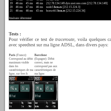
19 46 ms 45 ms 46 ms 212.78.134.149.dyn.user.ono.com [212.78.134.149]
20 46 ms 47 ms 46 ms node3.
bcn.es
[212.15.224.3]
21 46 ms 46 ms 45 ms bcnweb1.
bcn.es
[212.15.224.34]
Itinéraire déterminé.
Tests :
Pour vérifier ce test de
traceroute
, voila quelques c
avec speedtest sur ma ligne ADSL, dans divers pays:
Paris
(France):
Barcelone
Correspond au débit
(Espagne): Débit
maximum visible
correct, mais ne
dans les
correspond pas aux
caratéristiques de ma
caractéristiques de
ligne, sur free.fr.
ma ligne.