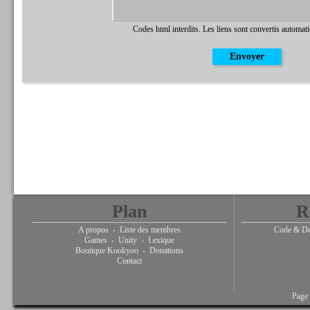
Codes html interdits. Les liens sont convertis automat
Plan
R
A propos
-
Liste des membres
Code & De
Games
-
Unity
-
Lexique
Boutique Kookyoo
-
Donations
Contact
Page 