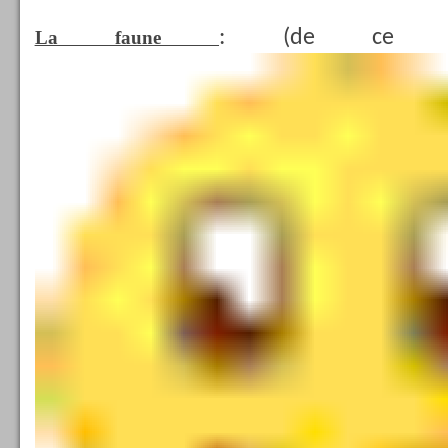
: (de ce q
La faune