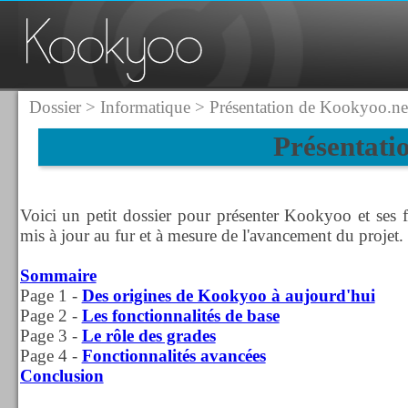
Dossier
>
Informatique
> Présentation de Kookyoo.ne
Présentati
Voici un petit dossier pour présenter Kookyoo et ses fo
mis à jour au fur et à mesure de l'avancement du projet.
Sommaire
Page 1 -
Des origines de Kookyoo à aujourd'hui
Page 2 -
Les fonctionnalités de base
Page 3 -
Le rôle des grades
Page 4 -
Fonctionnalités avancées
Conclusion