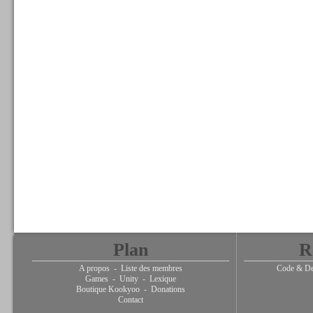
Plan
R
A propos
-
Liste des membres
Code & De
Games
-
Unity
-
Lexique
Boutique Kookyoo
-
Donations
Contact