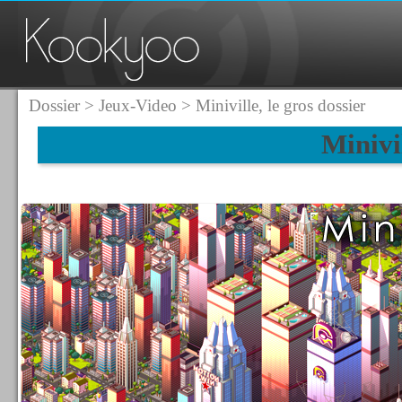
Dossier
>
Jeux-Video
> Miniville, le gros dossier
Minivil