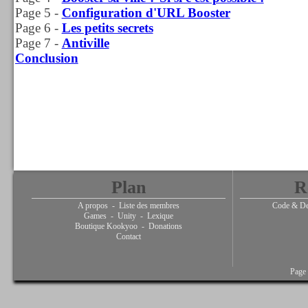
Page 5 -
Configuration d'URL Booster
Page 6 -
Les petits secrets
Page 7 -
Antiville
Conclusion
Plan
R
A propos
-
Liste des membres
Code & De
Games
-
Unity
-
Lexique
Boutique Kookyoo
-
Donations
Contact
Page 