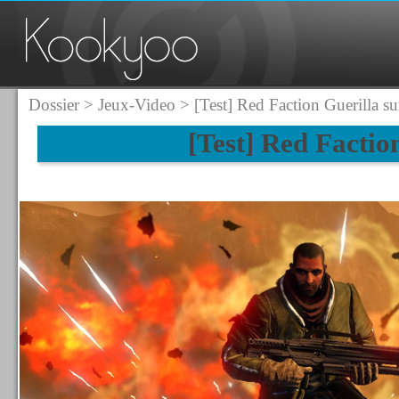
Dossier
>
Jeux-Video
> [Test] Red Faction Guerilla s
[Test] Red Factio