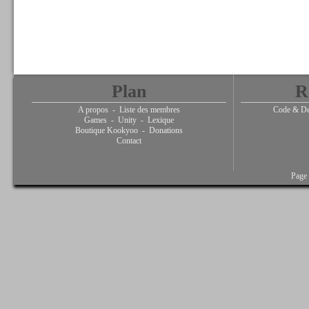
Plan
R
A propos
-
Liste des membres
Code & De
Games
-
Unity
-
Lexique
Boutique Kookyoo
-
Donations
Contact
Page 