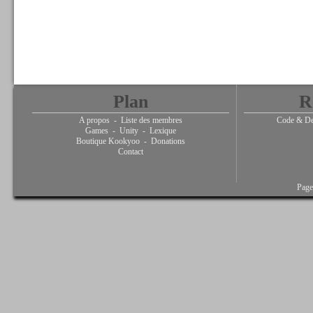
Plan
R
A propos
-
Liste des membres
Code & De
Games
-
Unity
-
Lexique
Boutique Kookyoo
-
Donations
Contact
Page