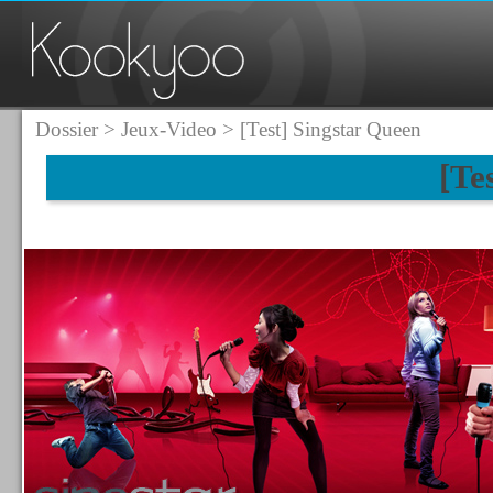
Dossier
>
Jeux-Video
> [Test] Singstar Queen
[Te