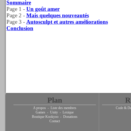
Sommaire
Page 1 -
Un goût amer
Page 2 -
Mais quelques nouveautés
Page 3 -
Autosculpt et autres améliorations
Conclusion
Plan
R
A propos
-
Liste des membres
Code & De
Games
-
Unity
-
Lexique
Boutique Kookyoo
-
Donations
Contact