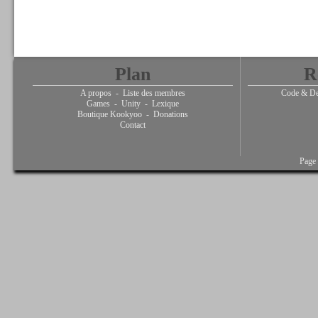
Plan
R
A propos
-
Liste des membres
Code & De
Games
-
Unity
-
Lexique
Boutique Kookyoo
-
Donations
Contact
Page 