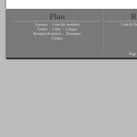
Plan
R
A propos
-
Liste des membres
Code & De
Games
-
Unity
-
Lexique
Boutique Kookyoo
-
Donations
Contact
Page 