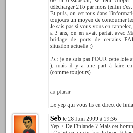
de la dissuasion, se fera choper 
télécharger 2To par mois (enfin c'es
Et puis, on est tous dans l'informati
toujours un moyen de contourner les 
Je sais pas si vous vous en rappelez, 
a 3 ans, on en avait parlait avec M
bridage de ports de certains FAI
situation actuelle :)
Ps : je ne suis pas POUR cette loie a
), mais il y a une part à faire ent
(comme toujours)
au plaisir
Le yep qui vous lis en direct de finla
Seb
le 28 Juin 2009 à 19:36
Yep > De Finlande ? Mais cet homm
! Qu'est-ce que tu fais de beau là bas