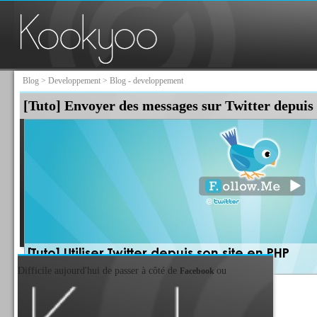
Blog
>
Developpement
> Blog - developpement
[Tuto] Envoyer des messages sur Twitter depui
Difficile aujourd'hui de passer à côté de
ou
Facebook