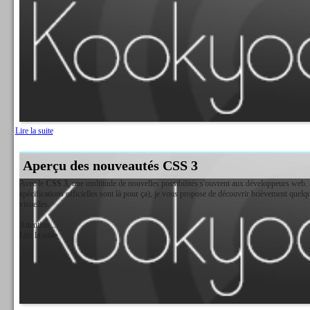
Lire la suite
Aperçu des nouveautés CSS 3
Avec le
CSS 3
, une multitude de nouvelles possibilités s'ouvrent aux développeurs web. 
spécifications officielles sont là pour ça), je vous propose de découvrir brièvement quel
visuelles.
Attention,...
Lire la suite