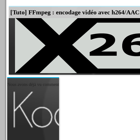
[Tuto] FFmpeg : encodage vidéo avec h264/AAC
Nous avons déjà vu comment