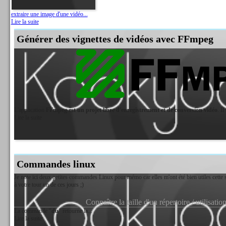
extraire une image d'une vidéo...
Lire la suite
Générer des vignettes de vidéos avec FFmpeg
L'application
FFmpeg est un projet libre d'enregistrement et de conversion vidéo
. Il
Lire la suite
Commandes linux
Je note ici deux petites commandes Linux pour mémo car elles m'ont été bien utiles cette 
à votre tour un de ces jours ;)
Connaître la taille d'un répertoire / utilisa
La commande "
du
" retourne la...
Lire la suite