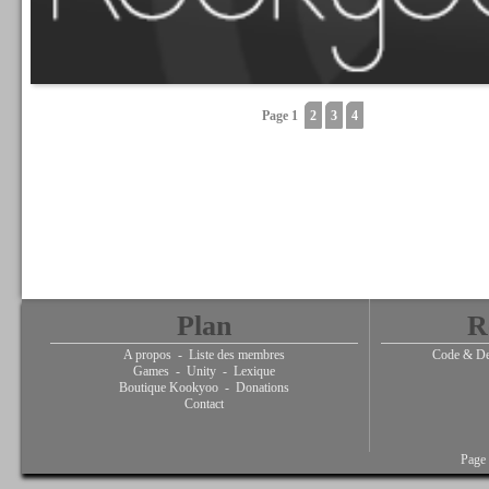
Page 1
2
3
4
Plan
R
A propos
-
Liste des membres
Code & De
Games
-
Unity
-
Lexique
Boutique Kookyoo
-
Donations
Contact
Page 