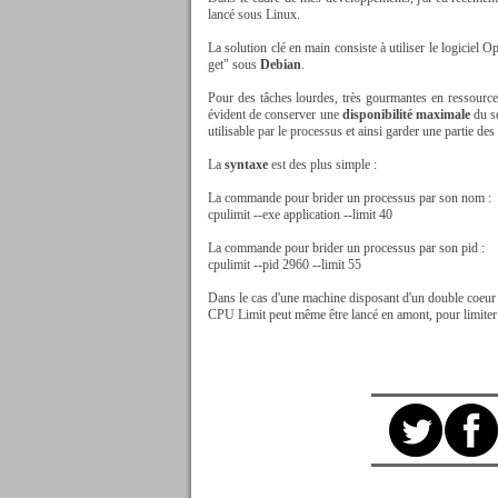
lancé sous Linux.
La solution clé en main consiste à utiliser le logicie
get" sous
Debian
.
Pour des tâches lourdes, très gourmantes en ressources
évident de conserver une
disponibilité maximale
du se
utilisable par le processus et ainsi garder une partie de
La
syntaxe
est des plus simple :
La commande pour brider un processus par son nom :
cpulimit --exe application --limit 40
La commande pour brider un processus par son pid :
cpulimit --pid 2960 --limit 55
Dans le cas d'une machine disposant d'un double coeur 
CPU Limit peut même être lancé en amont, pour limiter 