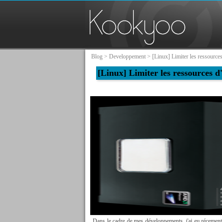
Blog
>
Developpement
> [Linux] Limiter les ressource
[Linux] Limiter les ressources d
Dans le cadre de mes développements, j'ai eu récemen