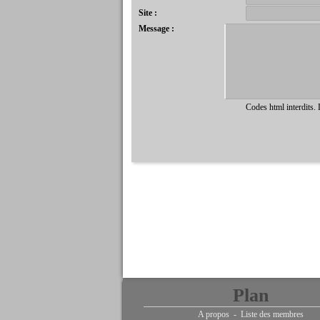
Site :
Message :
Codes html interdits.
Plan
A propos
-
Liste des membres