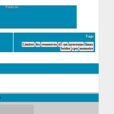
Publicité :
Tags
Limiter
les
ressources
d
un
processus
linux
brider
cpu
memoire
e