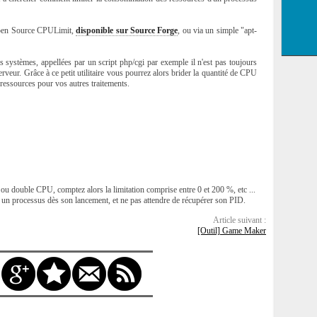
l Open Source CPULimit,
disponible sur Source Forge
, ou via un simple "apt-
 systèmes, appellées par un script php/cgi par exemple il n'est pas toujours
rveur. Grâce à ce petit utilitaire vous pourrez alors brider la quantité de CPU
s ressources pour vos autres traitements.
ou double CPU, comptez alors la limitation comprise entre 0 et 200 %, etc ...
un processus dès son lancement, et ne pas attendre de récupérer son PID.
Article suivant :
[Outil] Game Maker