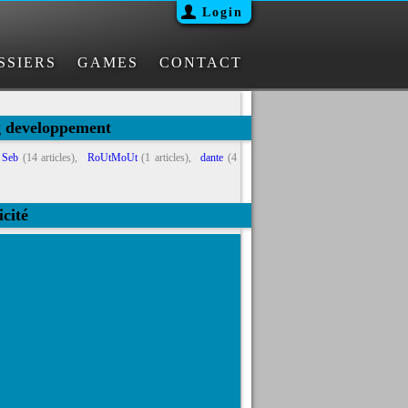
Login
SSIERS
GAMES
CONTACT
g developpement
Seb
(14 articles),
RoUtMoUt
(1 articles),
dante
(4
icité