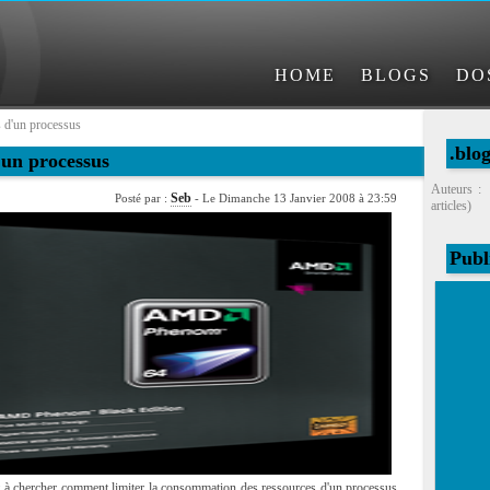
HOME
BLOGS
DO
s d'un processus
.blo
'un processus
Auteurs :
Seb
Posté par :
- Le Dimanche 13 Janvier 2008 à 23:59
articles)
Publ
t à chercher comment limiter la consommation des ressources d'un processus