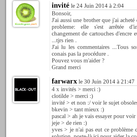
invité
le 24 Juin 2014 à 2:04
Bonsoir,
J'ai aussi une brother que j'ai acheté
probleme: elle s'est arrêtée d'
changement de cartouches d'encre et
...tjrs rien .
J'ai lu les commentaires ...Tous s
conais pas la procédure .
Pouvez vous m'aider ?
Grand merci
farwarx
le 30 Juin 2014 à 21:47
4 x invités > merci :)
clotilde > merci :)
invité > et non :/ voir le sujet obso
bkevin > tant mieux :)
pascal > ah je vais essayer pour voir 
jeje > de rien :)
yves > je n'ai pas eut ce problème 
solution, poste-là ici pour aider la