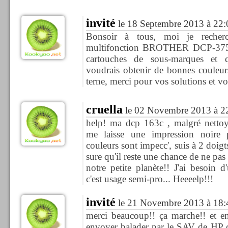
invité
le 18 Septembre 2013 à 22:
Bonsoir à tous, moi je recher
multifonction BROTHER DCP-375
cartouches de sous-marques et q
voudrais obtenir de bonnes couleurs,
terne, merci pour vos solutions et vo
cruella
le 02 Novembre 2013 à 2
help! ma dcp 163c , malgré nettoy
me laisse une impression noire p
couleurs sont impecc', suis à 2 doigts
sure qu'il reste une chance de ne pas 
notre petite planète!! J'ai besoin 
c'est usage semi-pro... Heeeelp!!!
invité
le 21 Novembre 2013 à 18:
merci beaucoup!! ça marche!! et en
envoyer balader par le SAV de HP ca