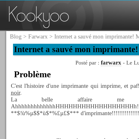
Blog
>
Farwarx
> Internet a sauvé mon imprimante! M
Internet a sauvé mon imprimante!
farwarx
Posté par :
- Le Lu
Problème
C'est l'histoire d'une imprimante qui imprime, et paf
noir
.
La belle affaire me dir
AhhhhhhhhhhhhhHHHHHHHHHHHHHHHHHHh!!!!!!!!!
**$!ù%µ$$*ù$*%£µ£$*** d'imprimante!!!!!!!!!!!!!!