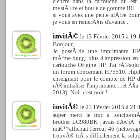
d'encre dans la cartouche ou est 
mystÃ©re et boule de gomme !!!!
si vous avez une petite idÃ©e po
je vous en remerÃ§is d'avance .
invitÃ©
le 13 Février 2015 à 19:
Bonjour,
Je possÃ¨de une imprimante HP
mÃªme bugg: plus d'impression en 
cartouche Origine HP. J'ai rÃ©solu
un forum concernant HP5510. Hipi
enseignant pour le compte de HP
rÃ©initialiser l'imprimante....et Ã
2013). Noir c'est noir !
invitÃ©
le 23 Février 2015 à 21:
super merci le truc a fonction
brother LC980BK j'avais dÃ©jÃ e
mâ€™affichait l'erreur 46 (nettoyage
trouvÃ© trÃ¨s difficilement la solut