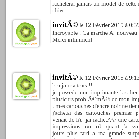
racheterai jamais un model de cette m
chier!
invitÃ©
le 12 Février 2015 à 0:3
Incroyable ! Ca marche Ã nouveau 
Merci infiniment
invitÃ©
le 12 Février 2015 à 9:1
bonjour a tous !!
je possede une imprimante brother
plusieurs problÃ©mÃ© de mon imp
. mes cartouches d'encre noir ne tie
j'achetai des cartouches premier 
venait de lÃ jai rachetÃ© une cartou
impressions tout ok quant j'ai 
jours plus tard a ma grande surpr