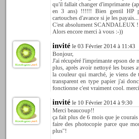
qu'il fallait changer d'imprimante (a
en 3 ans) !!!!!! Bien gentil HP
cartouches d'avance si je les payais...
C'est absolument SCANDALEUX !!!!
Alors encore merci à vous :-))
invité
le 03 Février 2014 à 11:43
Bonjour,
J'ai récupéré l'imprimante epson de
plus, après avoir nettoyé les buses a
la couleur qui marché, je viens de t
transparent en type papier j'ai don
fonctionne c'est vraiment cool. merc
invité
le 10 Février 2014 à 9:30
Merci beaucoup!!
ça fait plus de 6 mois que je courais
faire des photocopie parce que mo
plus"!