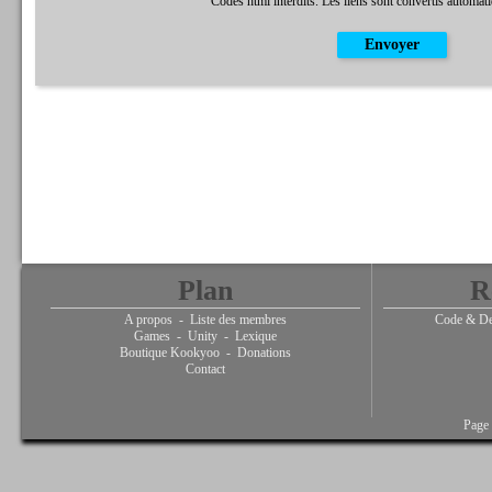
Codes html interdits. Les liens sont convertis automat
Plan
R
A propos
-
Liste des membres
Code & De
Games
-
Unity
-
Lexique
Boutique Kookyoo
-
Donations
Contact
Page 