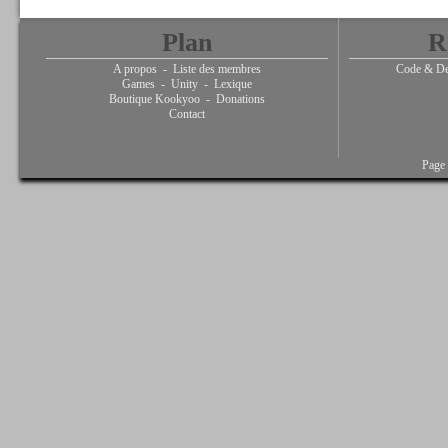
Plan
R
A propos
-
Liste des membres
Code & De
Games
-
Unity
-
Lexique
Boutique Kookyoo
-
Donations
Contact
Page 