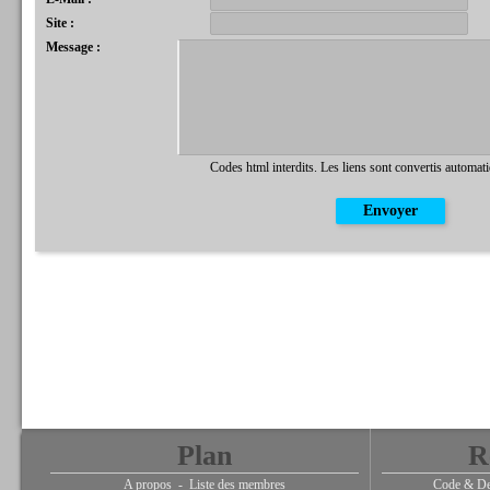
Site :
Message :
Codes html interdits. Les liens sont convertis automat
Plan
R
A propos
-
Liste des membres
Code & De