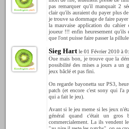
pas remarquer qu'il manquait 2 séq
clair qu'ils auraient du payer plus de
je trouve sa dommage de faire payer
la mauvaise application du cahier 
joueur !!! enfin heuresement qu'ils
que l'ont puisse faire passer la pillule
Sieg Hart
le 01 Février 2010 à 0
Oue mais bon, je trouve que la déma
possibilité des mises a jours a un gr
jeux bâclé et pas fini.
On regarde bayonetta sur PS3, heure
patch (et encore c'est sony qui l'a
qui a fait le jeu).
Avant si le jeu meme si les jeux n'é
général quand c'était un gros 
commercialement. La ils vendent le 
"au pire il reste les patchs", on se cr