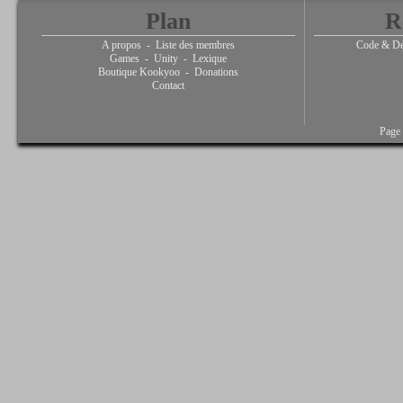
Plan
R
A propos
-
Liste des membres
Code & De
Games
-
Unity
-
Lexique
Boutique Kookyoo
-
Donations
Contact
Page 