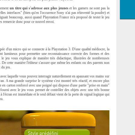
irement
un titre qui s'adresse aux plus jeunes
et les gamers ne sont pas la
elles interfaces" (bien qu'en l'occurence Sony n'ai pas réinventé la poudre) et
iguait beaucoup, aussi quand Playstation France m'a proposé de tester le jeu
e les remercie donc pour ce nouvel envoi.
ée d'un micro qui se connecte à la Playstation 3. D'une qualité médiocre, la
nt lumineux pour permettre une reconnaissance correcte des formes et des
le jeu vous explique de manière très didactique, illustrées de nombreuses
. De cette manière l'éditeur s'assure que même les enfants ou des parents non
 du jeu.
e avec laquelle vous pouvez interragir naturellement en apausant vos mains sur
cran. A ma grande surprise le système s'est montré très réactif, et encore plus
te en carton renforcé avec une poigné qui dispose d'une partie "prise en main"
e fourni avec le jeu vous permet de contrôler des objets avec une très bonne
à l'écran est immédiate et le seul défaut vient de la perte de signal logique qui
ra.