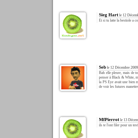
Sieg Hart
le 12 Décemb
Et si tu latte la bestiole 
Seb
le 12 Décembre 2009
Bah elle pleure, mais de to
penser à Black & White, m
la PS Eye avait une bien me
de voir les futures manettes
MfPierrot
le 13 Décem
ils te l'ont filer pour un te