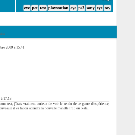
eye
pet
test
playstation
eye
ps3
sony
eye
toy
ires
bre 2009 à 15:41
 à 17:13
r test, j'étais vraiment curieux de voir le rendu de ce genre d'expérience,
uveauté il va falloir attendre la nouvelle manette PS3 ou Natal.