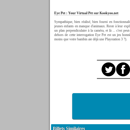
Eye Pet : Your Virtual Pet sur Kookyoo.net
Sympathique, bien réalisé, bien fourni en fonctionnal
jeunes enfants en manque d'animaux. Reste à leur expliqu
un plan perpendiculaire à la caméra, et là ... c'est peu
dehors de cette interrogation Eye Pet est un jeu honn
moins que votre bambin aie déjà une Playstation 3 ?).
Billets Similaires