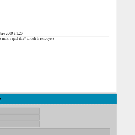
bre 2009 à 1:20
st? mais a quel titre? tu doit la renvoyer?
e