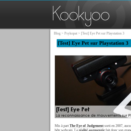
Blog
>
Psykopat
> [Test] Eye Pet sur Playstation 3
[Test] Eye Pet sur Playstation 3
Mis à part
The Eye of Judgement
sorti en 2007, aucun
bête webcam. La
réalité augmentée
fait donc son grand