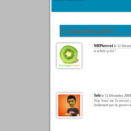
Commentaires
6 commenta
MfPierrot
le 12 Décem
ta acheté ça lol !
Seb
le 12 Décembre 2009
Nop Sony me l'a envoyé pou
finalement pas de grosse no