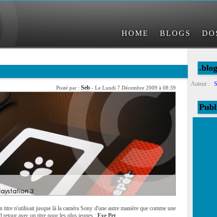
HOME
BLOGS
DO
.blo
Auteur :
S
Seb
Posté par :
- Le Lundi 7 Décembre 2009 à 08:39
Publ
 titre n'utilisait jusque là la caméra Sony d'une autre manière que comme une
 retour avec un titre pour les plus jeunes :
Eye Pet
.