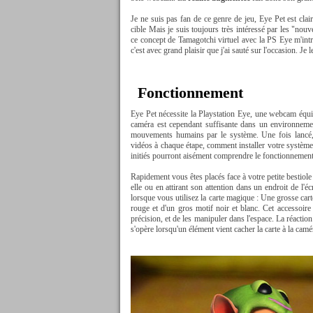
Je ne suis pas fan de ce genre de jeu, Eye Pet est cla
cible Mais je suis toujours très intéressé par les "nouv
ce concept de Tamagotchi virtuel avec la PS Eye m'intr
c'est avec grand plaisir que j'ai sauté sur l'occasion. J
Fonctionnement
Eye Pet nécessite la Playstation Eye, une webcam équip
caméra est cependant suffisante dans un environneme
mouvements humains par le système. Une fois lancé, 
vidéos à chaque étape, comment installer votre système
initiés pourront aisément comprendre le fonctionnement
Rapidement vous êtes placés face à votre petite bestiol
elle ou en attirant son attention dans un endroit de l'é
lorsque vous utilisez la carte magique : Une grosse car
rouge et d'un gros motif noir et blanc. Cet accessoir
précision, et de les manipuler dans l'espace. La réaction 
s'opère lorsqu'un élément vient cacher la carte à la camé