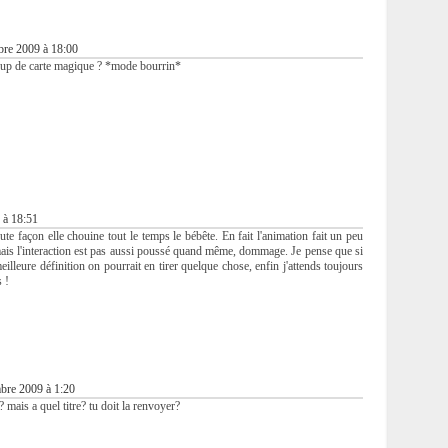
re 2009 à 18:00
a coup de carte magique ? *mode bourrin*
 à 18:51
ute façon elle chouine tout le temps le bébête. En fait l'animation fait un peu
ais l'interaction est pas aussi poussé quand même, dommage. Je pense que si
illeure définition on pourrait en tirer quelque chose, enfin j'attends toujours
 !
bre 2009 à 1:20
st? mais a quel titre? tu doit la renvoyer?