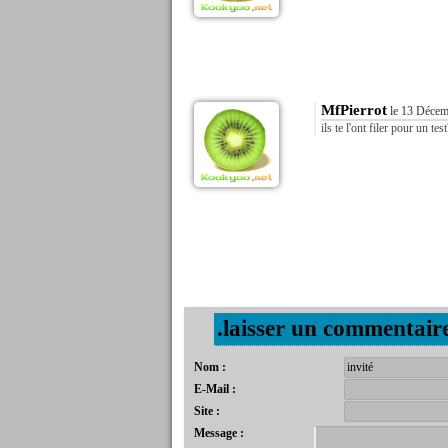
MfPierrot
le 13 Décem
ils te l'ont filer pour un te
.laisser un commentair
Nom :
E-Mail :
Site :
Message :