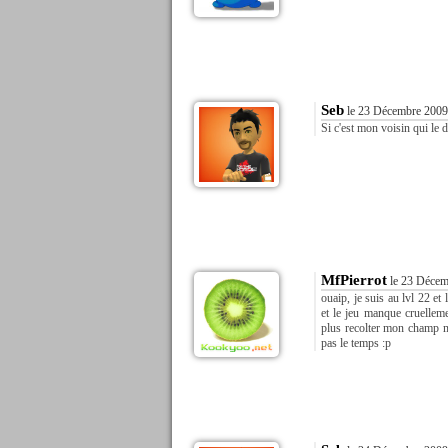
Seb
le 23 Décembre 2009
Si c'est mon voisin qui le di
MfPierrot
le 23 Décem
ouaip, je suis au lvl 22 et 
et le jeu manque cruellem
plus recolter mon champ me
pas le temps :p