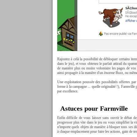
Rajoutez à celà la possibilité de débloquer certains it
dans le jeu), et vous obtenez le parfait attirail du s
de manière plus ou moins volontaire les pages de vos a
ainsi propagée à la manière d'un énorme Buzz, ou même 
Une exploitation poussée des possibilités offertes par
ferme à la campagne ... quelle originalité !), Farmville
par excellence.
Astuces pour Farmville
Enfin difficile de vous laisser sans ouvrir le débat 
progresser plus vite dans le jeu ou vous simplifier la v
n'importe quels objets de manière à bloquer tous ses dép
à chaque emplacement pour faire les actions, gain de te