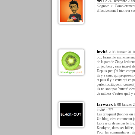
Seb
le 24 Décembre 2009
blognote > Complètement 
effectivement à montrer ses
invité
le 08 Janvier 2010
oui, farmville immense suc
de la part de Zinga l'edite
un jeu bete ; sans interet a
Depuis peu j'ai bien compri
ils y a ceux qui proposent d
et puis il y a ceux qui en 
parlent ,critiquent ,consei
ils ne sont pas 'auteur' c'
de milliers d'autres qu'il y 
farwarx
le 08 Janvier 
invité > ???
Les critiquent (bonnes ou m
Un blog, c'est comme un jou
Libre à toi de ne pas le lire.
Kookyoo, dans ses billets, 
Pour les commentaires, ils