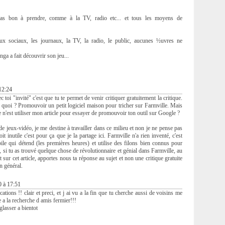
 pas bon à prendre, comme à la TV, radio etc... et tous les moyens de
aux sociaux, les journaux, la TV, la radio, le public, aucunes ½uvres ne
a a fait découvrir son jeu...
12:24
 toi "invité" c'est que tu te permet de venir critiquer gratuitement la critique.
e quoi ? Promouvoir un petit logiciel maison pour tricher sur Farmville. Mais
 ce n'est utiliser mon article pour essayer de promouvoir ton outil sur Google ?
e jeux-vidéo, je me destine à travailler dans ce milieu et non je ne pense pas
oit inutile c'est pour ça que je la partage ici. Farmville n'a rien inventé, c'est
bile qui détend (les premières heures) et utilise des filons bien connus pour
n, si tu as trouvé quelque chose de révolutionnaire et génial dans Farmville, au
t sur cet article, apportes nous ta réponse au sujet et non une critique gratuite
n général.
0 à 17:51
cations !! clair et preci, et j ai vu a la fin que tu cherche aussi de voisins me
 a la recherche d amis fermier!!!
lasser a bientot