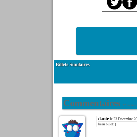
Billets Similaires
Commentaires
12 comment
dante
le 23 Décembre 20
beau billet: )