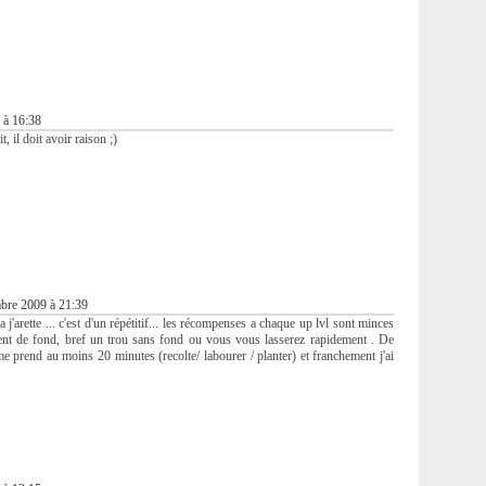
 à 16:38
t, il doit avoir raison ;)
bre 2009 à 21:39
la j'arette ... c'est d'un répétitif... les récompenses a chaque up lvl sont minces
ent de fond, bref un trou sans fond ou vous vous lasserez rapidement . De
 prend au moins 20 minutes (recolte/ labourer / planter) et franchement j'ai