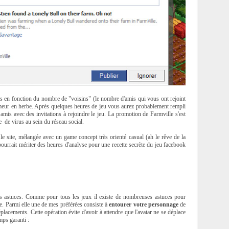
ems en fonction du nombre de "voisins" (le nombre d'amis qui vous ont rejoint
pammeur en herbe. Après quelques heures de jeu vous aurez probablement rempli
mis avec des invitations à rejoindre le jeu. La promotion de Farmville s'est
de virus au sein du réseau social.
 le site, mélangée avec un game concept très orienté casual (ah le rêve de la
 pourrait mériter des heures d'analyse pour une recette secrète du jeu facebook
des astuces. Comme pour tous les jeux il existe de nombreuses astuces pour
ie. Parmi elle une de mes préférées consiste à
entourer votre personnage
de
lacements. Cette opération évite d'avoir à attendre que l'avatar ne se déplace
mps garanti :