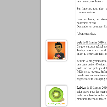
internautes, aux lecteurs.
Sur Internet, tout n'est
communications.
Sans les blogs, les rése
pourraient exister.
Demandes toi comment Zyng
A bon entendeur.
Seb
le 08 Janvier 2010 à 
Ce que je trouve génial avec
Tout ça dans le seul but d
qu'est-tu venir faire ici si
J'étudie la programmation d
que cette petite réflexion s
juste une bon petit jeu dé
fidéliser ses joueurs. Enfi
lieu de cracher gratuitemen
et générale sur le bloging e
fabien
le 16 Janvier 201
salut bravo pour les excpli
voila donc fermier en herbe
mon nom facebook fabien g