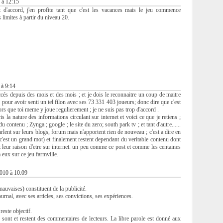
 à 12:15
d'accord, j'en profite tant que c'est les vacances mais le jeu commence
 limites à partir du niveau 20.
 à 9:14
cés depuis des mois et des mois ; et je dois le reconnaitre un coup de maitre
ur pour avoir senti un tel filon avec ses 73 331 403 joueurs; donc dire que c'est
lors que toi meme y joue regulierement ; je ne suis pas trop d'accord .
s la nature des informations circulant sur internet et voici ce que je retiens ;
u contenu ; Zynga ; google ; le site du zero; south park tv ; et tant d'autre......
parlent sur leurs blogs, forum mais n'apportent rien de nouveau ; c'est a dire en
l(c'est un grand mot) et finalement restent dependant du veritable contenu dont
est leur raison d'etre sur internet. un peu comme ce post et comme les centaines
a eux sur ce jeu farmville.
2010 à 10:09
auvaises) constituent de la publicité.
rnal, avec ses articles, ses convictions, ses expériences.
reste objectif.
 sont et restent des commentaires de lecteurs. La libre parole est donné aux