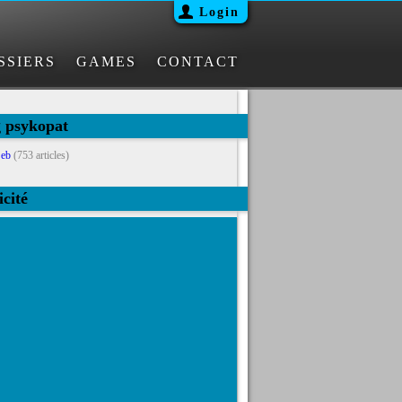
Login
SSIERS
GAMES
CONTACT
g psykopat
eb
(753 articles)
icité