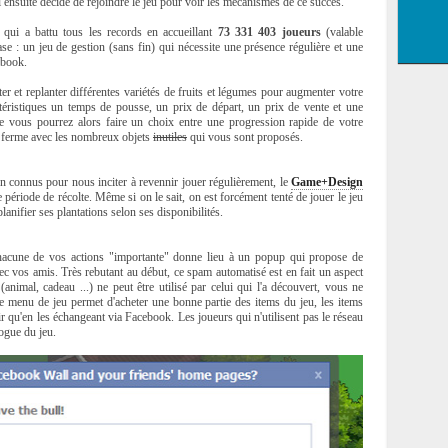
ai ensuite décidé de rejoindre le jeu pour voir les mécanismes de ce succès.
qui a battu tous les records en accueillant
73 331 403 joueurs
(valable
se : un jeu de gestion (sans fin) qui nécessite une présence régulière et une
ebook.
r et replanter différentes variétés de fruits et légumes pour augmenter votre
téristiques un temps de pousse, un prix de départ, un prix de vente et une
ée vous pourrez alors faire un choix entre une progression rapide de votre
e ferme avec les nombreux objets
inutiles
qui vous sont proposés.
ien connus pour nous inciter à revennir jouer régulièrement, le
Game+Design
e période de récolte. Même si on le sait, on est forcément tenté de jouer le jeu
 planifier ses plantations selon ses disponibilités.
hacune de vos actions "importante" donne lieu à un popup qui propose de
ec vos amis. Très rebutant au début, ce spam automatisé est en fait un aspect
animal, cadeau ...) ne peut être utilisé par celui qui l'a découvert, vous ne
 menu de jeu permet d'acheter une bonne partie des items du jeu, les items
r qu'en les échangeant via Facebook. Les joueurs qui n'utilisent pas le réseau
logue du jeu.