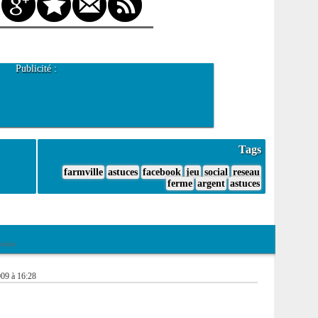
Publicité :
Tags
farmville
astuces
facebook
jeu
social
reseau
ferme
argent
astuces
aires
09 à 16:28