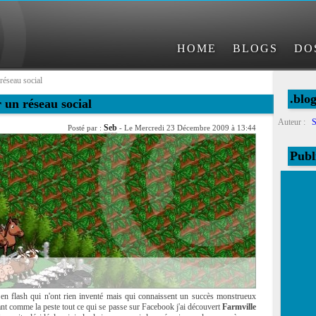
HOME
BLOGS
DO
réseau social
.blo
 un réseau social
Auteur :
S
Seb
Posté par :
- Le Mercredi 23 Décembre 2009 à 13:44
Publ
 en flash qui n'ont rien inventé mais qui connaissent un succès monstrueux
ant comme la peste tout ce qui se passe sur Facebook j'ai découvert
Farmville