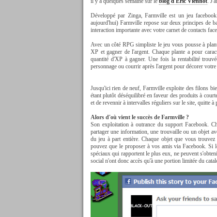
il y a quelques semaine sur le
blog d'Eric Viennot
. J'
Développé par Zinga, Farmville est un jeu facebook 
aujourd'hui) Farmville repose sur deux principes de ba
interaction importante avec votre carnet de contacts fac
Avec un côté RPG simpliste le jeu vous pousse à plante
XP et gagner de l'argent. Chaque plante a pour carac
quantité d'XP à gagner. Une fois la rentabilité trouv
personnage ou courrir après l'argent pour décorer votr
Jusqu'ici rien de neuf, Farmville exploite des filons b
étant plutôt déséquilibré en faveur des produits à court
et de revennir à intervalles réguliers sur le site, quitte à
Alors d'où vient le succès de Farmville ?
Son exploitation à outrance du support Facebook. C
partager une information, une trouvaille ou un objet av
du jeu à part entière. Chaque objet que vous trouvez (
pouvez que le proposer à vos amis via Facebook. Si le
spéciaux qui rapportent le plus eux, ne peuvent s'obteni
social n'ont donc accès qu'à une portion limitée du cata