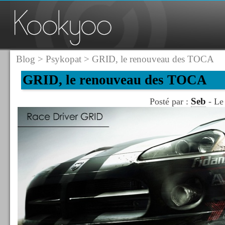
Blog
>
Psykopat
> GRID, le renouveau des TOCA
GRID, le renouveau des TOCA
Seb
Posté par :
- Le