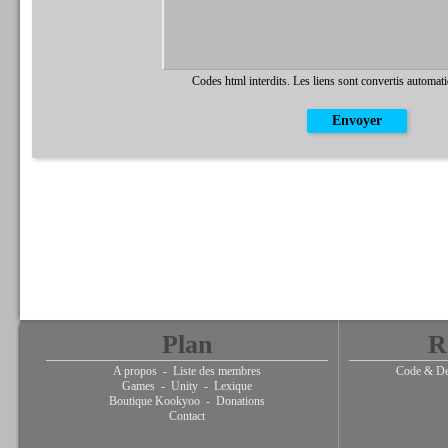
Codes html interdits. Les liens sont convertis automat
Plan
R
A propos
-
Liste des membres
Code & De
Games
-
Unity
-
Lexique
Boutique Kookyoo
-
Donations
Contact