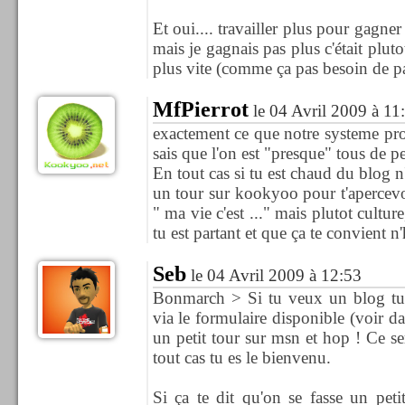
Et oui.... travailler plus pour gagner p
mais je gagnais pas plus c'était pluto
plus vite (comme ça pas besoin de pay
MfPierrot
le 04 Avril 2009 à 11
exactement ce que notre systeme pro
sais que l'on est "presque" tous de p
En tout cas si tu est chaud du blog n'
un tour sur kookyoo pour t'apercevoi
" ma vie c'est ..." mais plutot cultur
tu est partant et que ça te convient n'
Seb
le 04 Avril 2009 à 12:53
Bonmarch > Si tu veux un blog tu p
via le formulaire disponible (voir da
un petit tour sur msn et hop ! Ce s
tout cas tu es le bienvenu.
Si ça te dit qu'on se fasse un peti