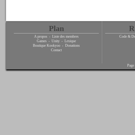
Plan
R
A propos
-
Liste des membres
Code & De
Games
-
Unity
-
Lexique
Boutique Kookyoo
-
Donations
Contact
Page 