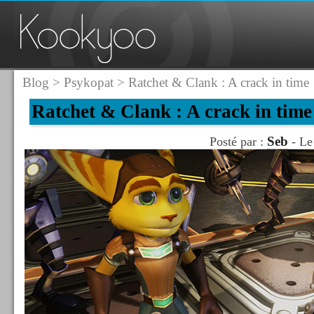
Blog
>
Psykopat
> Ratchet & Clank : A crack in time
Ratchet & Clank : A crack in time
Seb
Posté par :
- Le