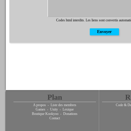
Codes html interdits. Les liens sont convertis automat
Plan
R
A propos
-
Liste des membres
Code & De
Games
-
Unity
-
Lexique
Boutique Kookyoo
-
Donations
Contact