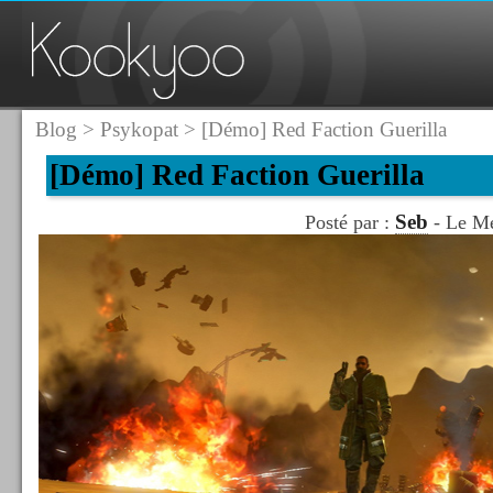
Blog
>
Psykopat
> [Démo] Red Faction Guerilla
[Démo] Red Faction Guerilla
Seb
Posté par :
- Le Me