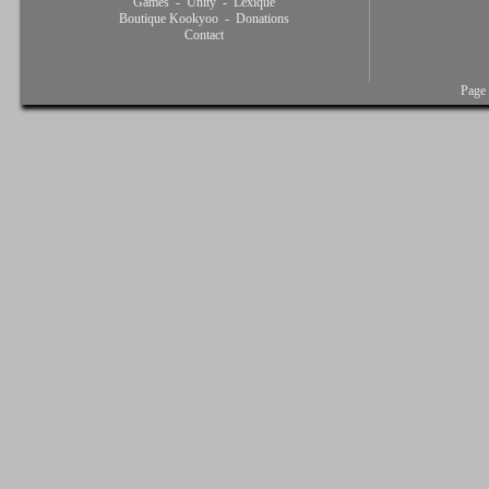
Games
-
Unity
-
Lexique
Boutique Kookyoo
-
Donations
Contact
Page 