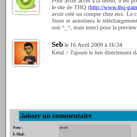
Pour avoir accès à la démo, il est po
le site de THQ (
http://www.thq-gam
avoir créé un compte chez eux. Le c
Store et autorisera le téléchargemen
soir ^_^, mais merci pour la preview 
Seb
le 16 Avril 2009 à 16:34
Ketal > J'ajoute le lien directement dan
.laisser un commentaire
Nom :
E-Mail :