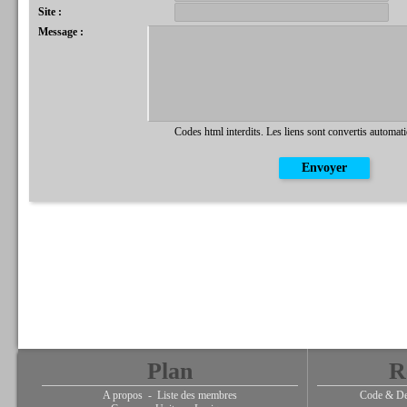
Site :
Message :
Codes html interdits. Les liens sont convertis automat
Plan
R
A propos
-
Liste des membres
Code & De