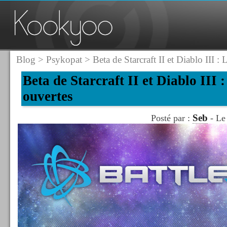
Blog
>
Psykopat
> Beta de Starcraft II et Diablo III : 
Beta de Starcraft II et Diablo III :
ouvertes
Seb
Posté par :
- Le