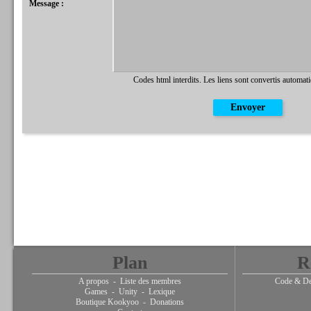
Message :
Codes html interdits. Les liens sont convertis automat
Plan
R
A propos
-
Liste des membres
Code & De
Games
-
Unity
-
Lexique
Boutique Kookyoo
-
Donations