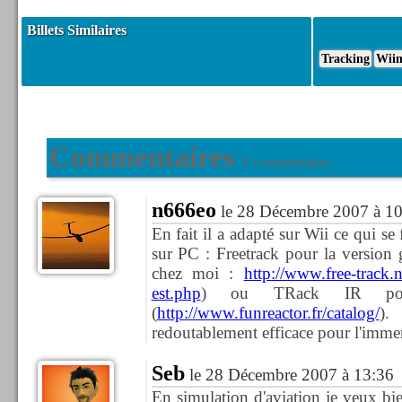
Billets Similaires
Tracking
Wii
Commentaires
8 commentaires
n666eo
le 28 Décembre 2007 à 10
En fait il a adapté sur Wii ce qui se
sur PC : Freetrack pour la version 
chez moi :
http://www.free-track.n
est.php
) ou TRack IR pour
(
http://www.funreactor.fr/catalog/
).
redoutablement efficace pour l'imm
Seb
le 28 Décembre 2007 à 13:36
En simulation d'aviation je veux bien