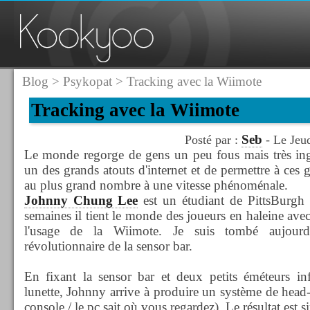
Blog
>
Psykopat
> Tracking avec la Wiimote
Tracking avec la Wiimote
Seb
Posté par :
- Le Jeu
Le monde regorge de gens un peu fous mais très in
un des grands atouts d'internet et de permettre à ces 
au plus grand nombre à une vitesse phénoménale.
Johnny Chung Lee
est un étudiant de PittsBurgh 
semaines il tient le monde des joueurs en haleine avec
l'usage de la Wiimote. Je suis tombé aujourd'
révolutionnaire de la sensor bar.
En fixant la sensor bar et deux petits éméteurs in
lunette, Johnny arrive à produire un système de head
console / le pc sait où vous regardez). Le résultat est 