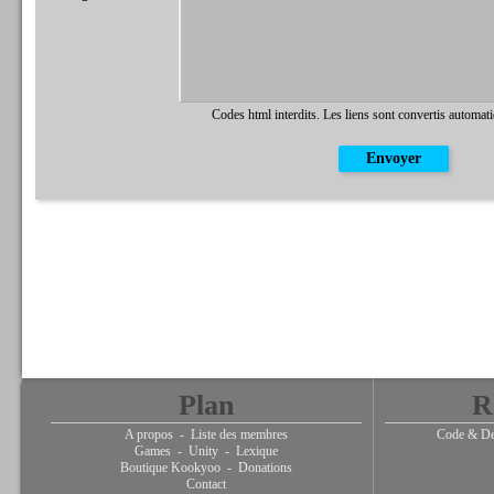
Codes html interdits. Les liens sont convertis automat
Plan
R
A propos
-
Liste des membres
Code & De
Games
-
Unity
-
Lexique
Boutique Kookyoo
-
Donations
Contact