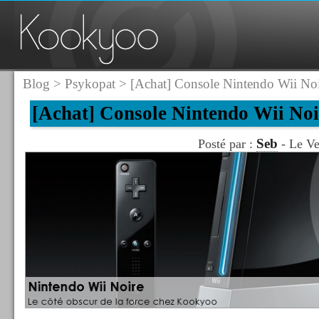
Blog
>
Psykopat
> [Achat] Console Nintendo Wii Noi
[Achat] Console Nintendo Wii Noi
Seb
Posté par :
- Le Ve