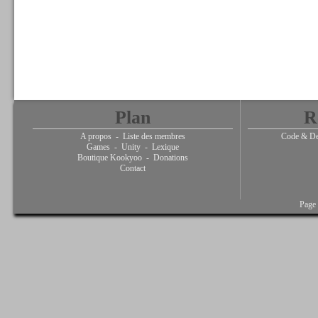
Plan
R
A propos
-
Liste des membres
Code & De
Games
-
Unity
-
Lexique
Boutique Kookyoo
-
Donations
Contact
Page 