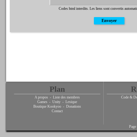
Codes html interdits. Les liens sont convertis automat
Plan
R
A propos
-
Liste des membres
Code & De
Games
-
Unity
-
Lexique
Boutique Kookyoo
-
Donations
Contact
Page 