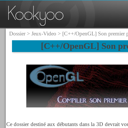
Dossier
>
Jeux-Video
> [C++/OpenGL] Son premier 
[C++/OpenGL] Son pr
Ce dossier destiné aux débutants dans la 3D devrait vo