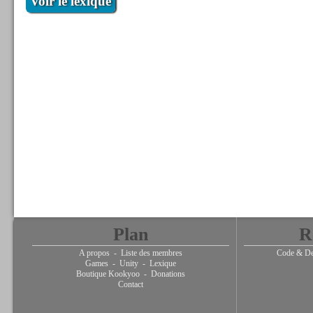
Voir le lexique
Plan
R
A propos
-
Liste des membres
Code & De
Games
-
Unity
-
Lexique
Boutique Kookyoo
-
Donations
Contact