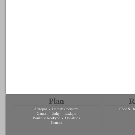
Plan
R
A propos
-
Liste des membres
Code & De
Games
-
Unity
-
Lexique
Boutique Kookyoo
-
Donations
Contact