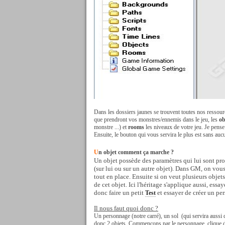
Dans les dossiers jaunes se trouvent toutes nos ressour
que prendront vos monstres/ennemis dans le jeu, les
ob
monstre ...) et
rooms
les niveaux de votre jeu. Je pense
Ensuite, le bouton qui vous servira le plus est sans aucun
U
n objet comment ça marche ?
Un objet possède des paramètres qui lui sont pro
(sur lui ou sur un autre objet). Dans GM, on vous 
tout en place. Ensuite si on veut plusieurs objets
de cet objet. Ici l'héritage s'applique aussi, essa
donc faire un petit
et essayer de créer un pe
Test
Il nous faut quoi donc ?
Un personnage (notre carré), un sol (qui servira aussi d
donc 2 objets. Commençons par le personnage, clique dr