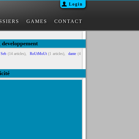
Login
SSIERS
GAMES
CONTACT
g developpement
Seb
(14 articles),
RoUtMoUt
(1 articles),
dante
(4
icité