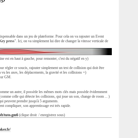
ndispensable dans un jeu de plateforme. Pour cela on va rajouter un Event
Key press
". Ici, on va simplement lui dire de changer la vitesse verticale de
ne est en haut à gauche, pour remonter, c'est du négatif en y)
Pour régler ce soucis, rajouter simplement un test de collision qui doit être
 vu les axes, les déplacements, la gravité et les collisions =)
 sur GM.
 comme un autre, il possède les mêmes mots clés mais possède évidemment
(comme celle qui détecte les collisions, qui joue un son, change de room ... )
qui peuvent prendre jusqu'à 5 arguments.
ient compliquer, son apprentissage est trés rapide.
ft/tuto.gm6
(clique droit / enregistrez sous)
ker.fr/