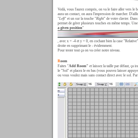
Voilà, vous l'aurez compris, on va le faire aller vers l
aura un contact, on aura l'impression de marcher. D'ai
"
Left
" et un sur la touche "
Right
" de votre clavier. Dans
permet de gérer plusieurs touches en même temps. Une f
a given position
"
, avec x = -4 et y = 0, en cochant bien la case "Relative
droite en supprimant le - évidemment.
Pour tester tout ça on va créer notre niveau.
R
oom
Faites "
Add Room"
et laissez la taille par défaut, ça 
le "Sol" et placez le en bas (vous pouvez laisser appuye
ou vous voulez mais sans contact direct avec le sol. Pa