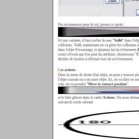
On recommence pour le sol, prenez ce sprite :
Ici une variante, il faut cocher la case "
Solid
" dans l'obj
collisions. Voilà, maintenant on va gérer les collisions
dans l'objet Personnage, et ajoutons lui un évènement (
sortes d'event que l'on peut lui attribuer, choisissons "
C
décider de l'action à effectuer lors de cet évènement.
L
es actions
Dans le menu de droite d'un objet, on peut y trouver pl
l'objet courant ou à un autre objet. Ici, on va faire en 
cela, on va prendre "
Move to contact position
"
et le faire glisser dans le cadre
Actions
. On nous demand
suivant le cercle suivant :