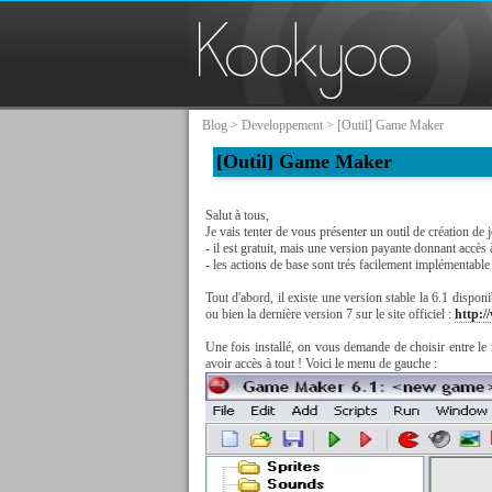
Blog
>
Developpement
> [Outil] Game Maker
[Outil] Game Maker
Salut à tous,
Je vais tenter de vous présenter un outil de création de
- il est gratuit, mais une version payante donnant accès
- les actions de base sont trés facilement implémentable 
Tout d'abord, il existe une version stable la 6.1 disponi
ou bien la dernière version 7 sur le site officiel :
http:
Une fois installé, on vous demande de choisir entre l
avoir accès à tout ! Voici le menu de gauche :