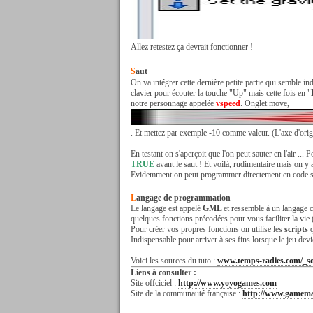
Allez retestez ça devrait fonctionner !
S
aut
On va intégrer cette dernière petite partie qui semble i
clavier pour écouter la touche "Up" mais cette fois en "
notre personnage appelée
vspeed
. Onglet move,
. Et mettez par exemple -10 comme valeur. (L'axe d'origi
En testant on s'aperçoit que l'on peut sauter en l'air ... 
TRUE
avant le saut ! Et voilà, rudimentaire mais on y a
Evidemment on peut programmer directement en code
L
angage de programmation
Le langage est appelé
GML
et ressemble à un langage
quelques fonctions précodées pour vous faciliter la vie 
Pour créer vos propres fonctions on utilise les
scripts
Indispensable pour arriver à ses fins lorsque le jeu dev
Voici les sources du tuto :
www.temps-radies.com/_so
Liens à consulter :
Site offciciel :
http://www.yoyogames.com
Site de la communauté française :
http://www.gamema