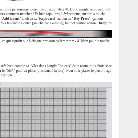
e bas notre personnage, donc une direction de 270. Donc maintenant quand il y
lleurs comment marcher ? Et bien rajoutons 2 évènements, un sur la touche
 "
Add Event
" choisissez "
Keyboard
" au lieu de "
Key Press
", ça nous
ois la touche ajoutée (gauche par exemple), lui met comme action "
Jump to
", ce qui signifit que à chaque pression ça fera x = x - 4. Idem pour la touche
ira trés bien comme ça. Allez dans l'onglet "objects" de la room, puis choisissez
r le "
Shift
" pour en placer plusieurs à la fois). Pour finir placez le personnage
r exemple :