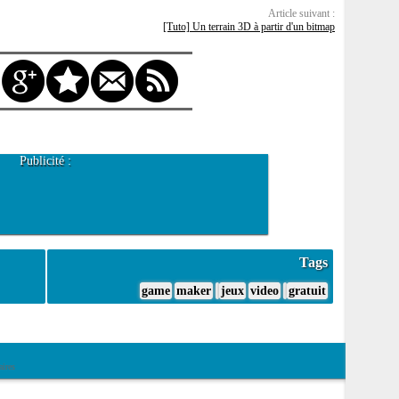
Article suivant :
[Tuto] Un terrain 3D à partir d'un bitmap
Publicité :
Tags
game
maker
jeux
video
gratuit
ires