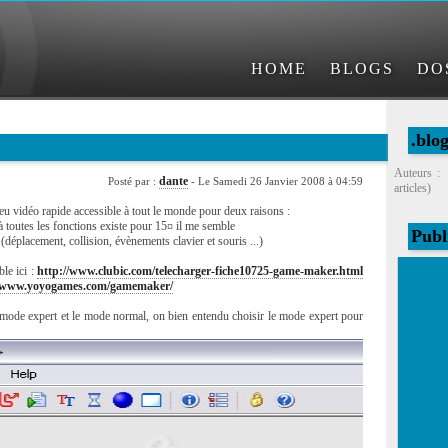
HOME
BLOGS
DO
.blo
Auteurs :
dante
Posté par :
- Le Samedi 26 Janvier 2008 à 04:59
articles)
 jeu vidéo rapide accessible à tout le monde pour deux raisons :
 à toutes les fonctions existe pour 15¤ il me semble
Publ
(déplacement, collision, évènements clavier et souris ...)
ble ici :
http://www.clubic.com/telecharger-fiche10725-game-maker.html
//www.yoyogames.com/gamemaker/
e mode expert et le mode normal, on bien entendu choisir le mode expert pour