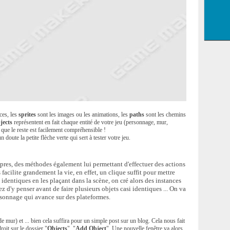
ces, les
sprites
sont les images ou les animations, les
paths
sont les chemins
jects
représentent en fait chaque entité de votre jeu (personnage, mur,
 que le reste est facilement compréhensible !
 doute la petite flèche verte qui sert à tester votre jeu.
pres, des méthodes également lui permettant d'effectuer des actions
facilite grandement la vie, en effet, un clique suffit pour mettre
 identiques en les plaçant dans la scène, on cré alors des instances
yez d'y penser avant de faire plusieurs objets casi identiques ... On va
rsonnage qui avance sur des plateformes.
e mur) et ... bien cela suffira pour un simple post sur un blog. Cela nous fait
oit sur le dossier "
Objects
", "
Add Object
". Une nouvelle fenêtre va alors