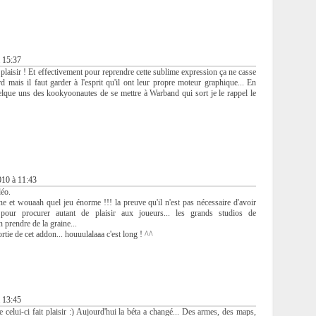
 15:37
 plaisir ! Et effectivement pour reprendre cette sublime expression ça ne casse
rd mais il faut garder à l'esprit qu'il ont leur propre moteur graphique... En
elque uns des kookyoonautes de se mettre à Warband qui sort je le rappel le
010 à 11:43
déo.
ine et wouaah quel jeu énorme !!! la preuve qu'il n'est pas nécessaire d'avoir
our procurer autant de plaisir aux joueurs... les grands studios de
 prendre de la graine...
rtie de cet addon... houuulalaaa c'est long ! ^^
 13:45
lui-ci fait plaisir :) Aujourd'hui la béta a changé... Des armes, des maps,