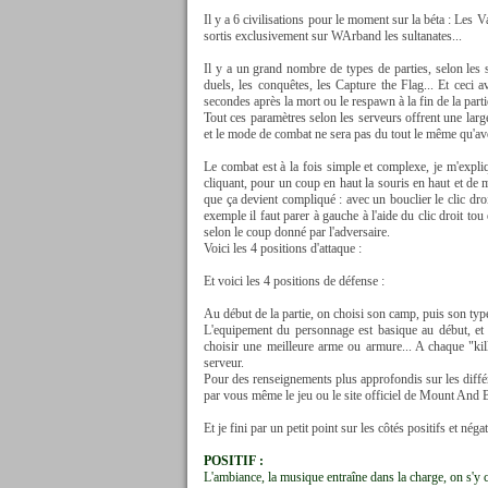
Il y a 6 civilisations pour le moment sur la béta : Les 
sortis exclusivement sur WArband les sultanates...
Il y a un grand nombre de types de parties, selon les 
duels, les conquêtes, les Capture the Flag... Et ceci 
secondes après la mort ou le respawn à la fin de la partie
Tout ces paramètres selon les serveurs offrent une larg
et le mode de combat ne sera pas du tout le même qu'avec 
Le combat est à la fois simple et complexe, je m'expliq
cliquant, pour un coup en haut la souris en haut et de 
que ça devient compliqué : avec un bouclier le clic dr
exemple il faut parer à gauche à l'aide du clic droit to
selon le coup donné par l'adversaire.
Voici les 4 positions d'attaque :
Et voici les 4 positions de défense :
Au début de la partie, on choisi son camp, puis son type 
L'equipement du personnage est basique au début, et
choisir une meilleure arme ou armure... A chaque "kil
serveur.
Pour des renseignements plus approfondis sur les différ
par vous même le jeu ou le site officiel de Mount And 
Et je fini par un petit point sur les côtés positifs et négat
POSITIF :
L'ambiance, la musique entraîne dans la charge, on s'y cr