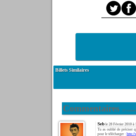
Billets Similaires
Commentaires
28 comment
Seb
le 28 Février 2010 à 
Tu as oublié de préciser qu
pour le télécharger :
http: