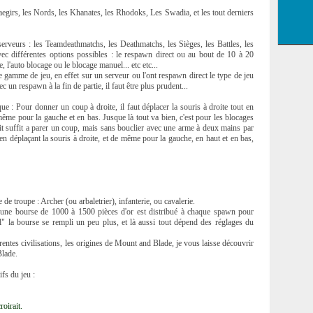
Vaegirs, les Nords, les Khanates, les Rhodoks, Les Swadia, et les tout derniers
serveurs : les Teamdeathmatchs, les Deathmatchs, les Sièges, les Battles, les
avec différentes options possibles : le respawn direct ou au bout de 10 à 20
, l'auto blocage ou le blocage manuel... etc etc...
e gamme de jeu, en effet sur un serveur ou l'ont respawn direct le type de jeu
un respawn à la fin de partie, il faut être plus prudent...
ue : Pour donner un coup à droite, il faut déplacer la souris à droite tout en
même pour la gauche et en bas. Jusque là tout va bien, c'est pour les blocages
oit suffit a parer un coup, mais sans bouclier avec une arme à deux mains par
u en déplaçant la souris à droite, et de même pour la gauche, en haut et en bas,
de troupe : Archer (ou arbaletrier), infanterie, ou cavalerie.
 une bourse de 1000 à 1500 pièces d'or est distribué à chaque spawn pour
l" la bourse se rempli un peu plus, et là aussi tout dépend des réglages du
entes civilisations, les origines de Mount and Blade, je vous laisse découvrir
Blade.
ifs du jeu :
oirait.