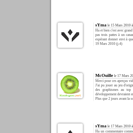
sYma
le 15 Mars 2010 à
Ha et bien c'est avec grand
pas trois pattes à un cana
espérant donner envi à qu
19 Mars 2010 (j-4)
McOuille
le 17 Mars 2
Merci pour ces aperçus vi
J'ai pu jouer au jeu d'orig
des graphismes au top p
développement devraient en
Plus que 2 jours avant la so
sYma
le 17 Mars 2010 à
Ha un commentaire comme ce