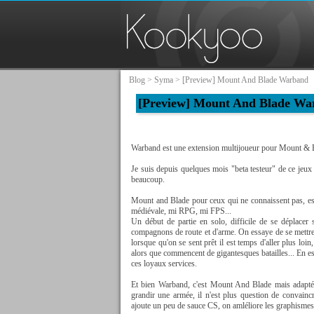
Blog
>
Syma
> [Preview] Mount And Blade Warband
[Preview] Mount And Blade Wa
Warband est une extension multijoueur pour Mount & Bl
Je suis depuis quelques mois "beta testeur" de ce jeux m
beaucoup.
Mount and Blade pour ceux qui ne connaissent pas, est
médiévale, mi RPG, mi FPS...
Un début de partie en solo, difficile de se déplacer 
compagnons de route et d'arme. On essaye de se mettre
lorsque qu'on se sent prêt il est temps d'aller plus loi
alors que commencent de gigantesques batailles... En es
ces loyaux services.
Et bien Warband, c'est Mount And Blade mais adapté p
grandir une armée, il n'est plus question de convainc
ajoute un peu de sauce CS, on amléliore les graphismes 