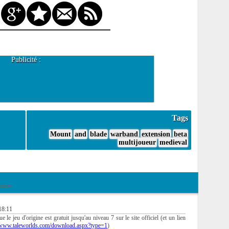
Publicité :
Tags
Mount
and
blade
warband
extension
beta
multijoueur
medieval
aires
18:11
e le jeu d'origine est gratuit jusqu'au niveau 7 sur le site officiel (et un lien
//www.taleworlds.com/download.aspx?type=1
)