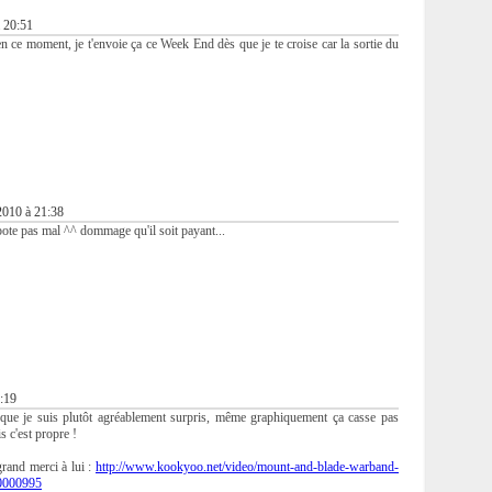
 20:51
en ce moment, je t'envoie ça ce Week End dès que je te croise car la sortie du
2010 à 21:38
pote pas mal ^^ dommage qu'il soit payant...
:19
 que je suis plutôt agréablement surpris, même graphiquement ça casse pas
s c'est propre !
rand merci à lui :
http://www.kookyoo.net/video/mount-and-blade-warband-
0000995