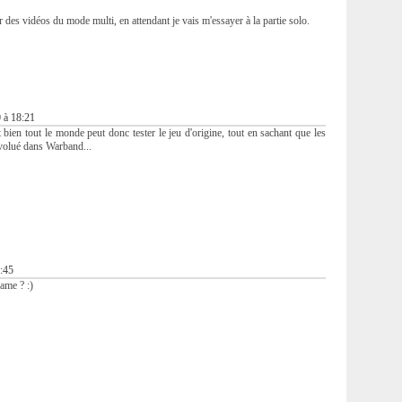
r des vidéos du mode multi, en attendant je vais m'essayer à la partie solo.
 à 18:21
 bien tout le monde peut donc tester le jeu d'origine, tout en sachant que les
volué dans Warband...
:45
ame ? :)