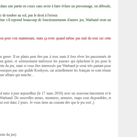
dans une partie en cours sans avoir à faire évluer un personnage, on déboule,
 de tomber au sol, pas le droit à l'erreur.
 même s'il reprend beaucoup de fonctionnements d'autres jeu, Warband reste un
'on peut voir maintenant, mais ça reste quand même pas mal du tout sur cette
 genre. Il ne plaira peut être pas à tous mais il fera rêver les passionnés de
out genre, et sérieusement intéresser les joueurs qui épluchent le jeu pour le
tie du jeu, mais si vous êtes interessés par Warband je serai très partant pour
 pourquoi pas une guilde Kookyoo, car actuellement les français se sont réunis
ne affaire qui marche...
nd mise à jour aujourdhui (le 17 mars 2010) avec un nouveau lancement et le
 Warband. De nouvelles armes, montures, armures, maps sont disponibles, et
ui sort dans 2 jours. Je vous tiens au courant dès que le jeu sort ;)
rtie du jeu)