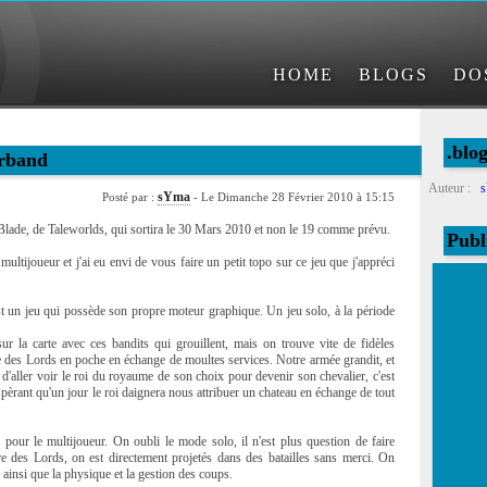
HOME
BLOGS
DO
.blo
rband
Auteur :
sYma
Posté par :
- Le Dimanche 28 Février 2010 à 15:15
ade, de Taleworlds, qui sortira le 30 Mars 2010 et non le 19 comme prévu.
Publ
ultijoueur et j'ai eu envi de vous faire un petit topo sur ce jeu que j'appréci
 un jeu qui possède son propre moteur graphique. Un jeu solo, à la période
sur la carte avec ces bandits qui grouillent, mais on trouve vite de fidèles
 des Lords en poche en échange de moultes services. Notre armée grandit, et
n, d'aller voir le roi du royaume de son choix pour devenir son chevalier, c'est
pèrant qu'un jour le roi daignera nous attribuer un chateau en échange de tout
our le multijoueur. On oubli le mode solo, il n'est plus question de faire
re des Lords, on est directement projetés dans des batailles sans merci. On
ainsi que la physique et la gestion des coups.