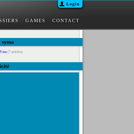
Login
SSIERS
GAMES
CONTACT
g syma
sYma
(7 articles)
icité