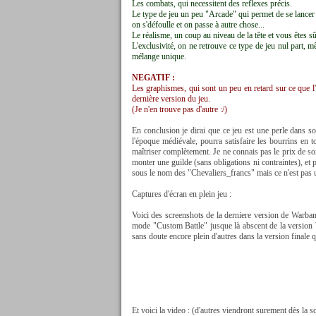
Les combats, qui necessitent des reflexes précis.
Le type de jeu un peu "Arcade" qui permet de se lancer 
on s'défoulle et on passe à autre chose...
Le réalisme, un coup au niveau de la tête et vous êtes sûr
L'exclusivité, on ne retrouve ce type de jeu nul part,
mélange unique.
NEGATIF :
Les graphismes, qui sont un peu en retard sur ce que l
dernière version du jeu.
(Je n'en trouve pas d'autre :/)
En conclusion je dirai que ce jeu est une perle dans son
l'époque médiévale, pourra satisfaire les bourrins en t
maîtriser complètement. Je ne connais pas le prix de sor
monter une guilde (sans obligations ni contraintes), et
sous le nom des "Chevaliers_francs" mais ce n'est pas u
Captures d'écran en plein jeu :
Voici des screenshots de la derniere version de Warba
mode "Custom Battle" jusque là abscent de la version
sans doute encore plein d'autres dans la version finale q
Et voici la video : (d'autres viendront surement dès la so